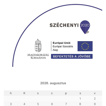
2026. augusztus
h
K
s
c
p
s
v
1
2
3
4
5
6
7
8
9