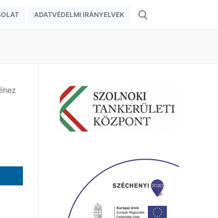
SOLAT
ADATVÉDELMI IRÁNYELVEK
Keresése:
séhez